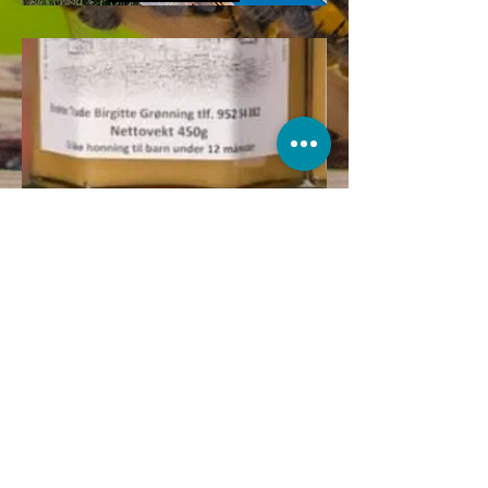
Bjørkel
i Gård
Hon
ning