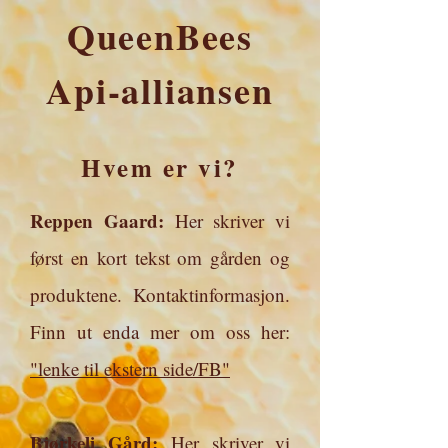
QueenBees
Api-alliansen
Hvem er vi?
Reppen Gaard:
Her skriver vi
først en kort tekst om gården og
produktene. Kontaktinformasjon.
Finn ut enda mer om oss her:
"lenke til ekstern side/FB"
Bjørkeli Gård:
Her skriver vi