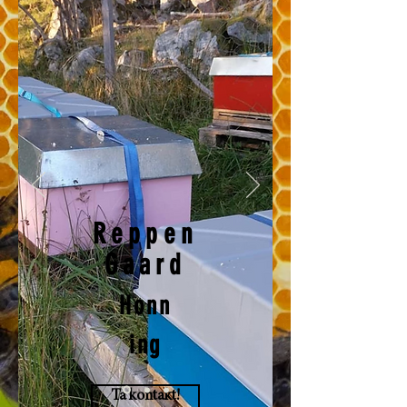
Reppen
Gaard
Honn
ing
Ta kontakt!