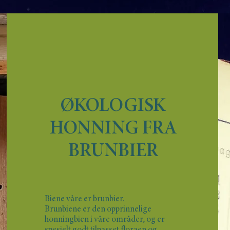
ØKOLOGISK
HONNING FRA
BRUNBIER
Biene våre er brunbier.
Brunbiene er den opprinnelige
honningbien i våre områder, og er