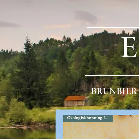
BRUNBIER
Økologisk honning i vokskake