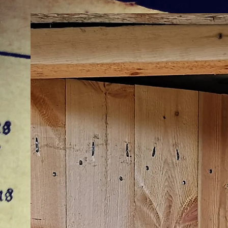
BESØK OSS
GJERNE
Kontaktinfo