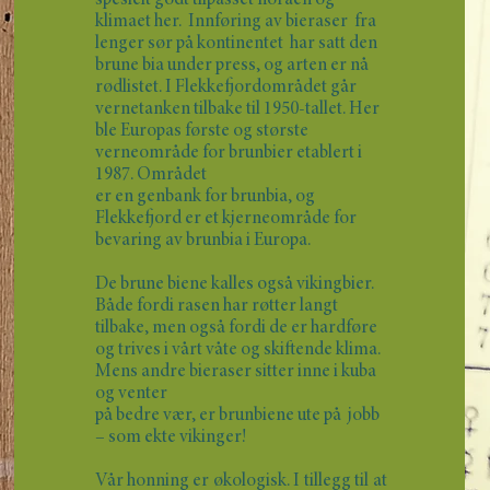
spesielt godt tilpasset floraen og
klimaet her. Innføring av bieraser fra
lenger sør på kontinentet har satt den
brune bia under press, og arten er nå
rødlistet. I Flekkefjordområdet går
vernetanken tilbake til 1950-tallet. Her
ble Europas første og største
verneområde for brunbier etablert i
1987. Området
er en genbank for brunbia, og
Flekkefjord er et kjerneområde for
bevaring av brunbia i Europa.
De brune biene kalles også vikingbier.
Både fordi rasen har røtter langt
tilbake, men også fordi de er hardføre
og trives i vårt våte og skiftende klima.
Mens andre bieraser sitter inne i kuba
og venter
på bedre vær, er brunbiene ute på jobb
– som ekte vikinger!
Vår honning er økologisk. I tillegg til at