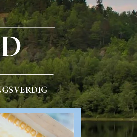
RD
NGSVERDIG
Økologisk kremet honning